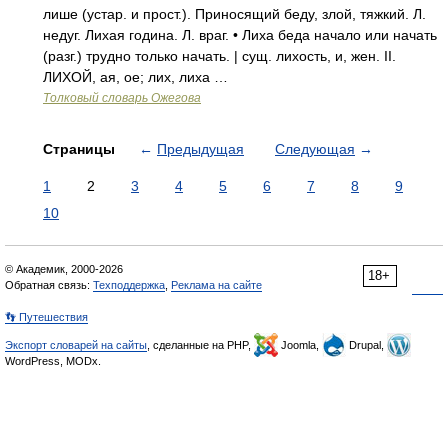
лише (устар. и прост.). Приносящий беду, злой, тяжкий. Л.
недуг. Лихая година. Л. враг. • Лиха беда начало или начать
(разг.) трудно только начать. | сущ. лихость, и, жен. II.
ЛИХОЙ, ая, ое; лих, лиха …
Толковый словарь Ожегова
Страницы
←
Предыдущая
Следующая
→
1
2
3
4
5
6
7
8
9
10
© Академик, 2000-2026
18+
Обратная связь:
Техподдержка
,
Реклама на сайте
👣 Путешествия
Экспорт словарей на сайты
, сделанные на PHP,
Joomla,
Drupal,
WordPress, MODx.