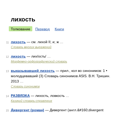
лихость
Толкование
Перевод
Книги
лихость
— см. лихой II; и; ж …
11
Словарь многих выражений
лихость
— лих/ость/ …
12
Морфемно-орфографический словарь
выказывавший лихость
— прил., кол во синонимов: 1 •
13
молодцевавший (3) Словарь синонимов ASIS. В.Н. Тришин.
2013 …
Словарь синонимов
РАЗВЯЗКА
— лихость, ловкость …
14
Казачий словарь-справочник
Дивергент (роман)
— Дивергент (англ.&#160;divergent
15