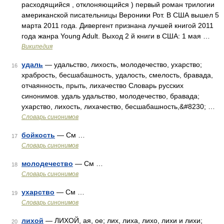
расходящийся , отклоняющийся ) первый роман трилогии
американской писательницы Вероники Рот. В США вышел 5
марта 2011 года. Дивергент признана лучшей книгой 2011
года жанра Young Adult. Выход 2 й книги в США: 1 мая …
Википедия
удаль
— удальство, лихость, молодечество, ухарство;
16
храбрость, бесшабашность, удалость, смелость, бравада,
отчаянность, прыть, лихачество Словарь русских
синонимов. удаль удальство, молодечество, бравада;
ухарство, лихость, лихачество, бесшабашность,&#8230; …
Словарь синонимов
бойкость
— См …
17
Словарь синонимов
молодечество
— См …
18
Словарь синонимов
ухарство
— См …
19
Словарь синонимов
лихой
— ЛИХОЙ, ая, ое; лих, лиха, лихо, лихи и лихи;
20